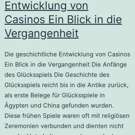
Entwicklung von
Casinos Ein Blick in die
Vergangenheit
Die geschichtliche Entwicklung von Casinos
Ein Blick in die Vergangenheit Die Anfänge
des Glücksspiels Die Geschichte des
Glücksspiels reicht bis in die Antike zurück,
als erste Belege für Glücksspiele in
Ägypten und China gefunden wurden.
Diese frühen Spiele waren oft mit religiösen
Zeremonien verbunden und dienten nicht