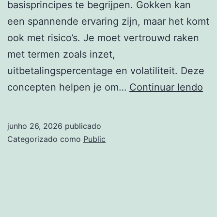
basisprincipes te begrijpen. Gokken kan
een spannende ervaring zijn, maar het komt
ook met risico’s. Je moet vertrouwd raken
met termen zoals inzet,
uitbetalingspercentage en volatiliteit. Deze
Be
concepten helpen je om…
Continuar lendo
me
go
junho 26, 2026
publicado
tip
Categorizado como
Public
vo
de
ult
ca