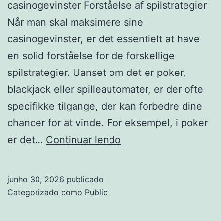
casinogevinster Forståelse af spilstrategier
Når man skal maksimere sine
casinogevinster, er det essentielt at have
en solid forståelse for de forskellige
spilstrategier. Uanset om det er poker,
blackjack eller spilleautomater, er der ofte
specifikke tilgange, der kan forbedre dine
chancer for at vinde. For eksempel, i poker
Avancerede
er det…
Continuar lendo
teknikker
til
junho 30, 2026
publicado
at
Categorizado como
Public
maksimere