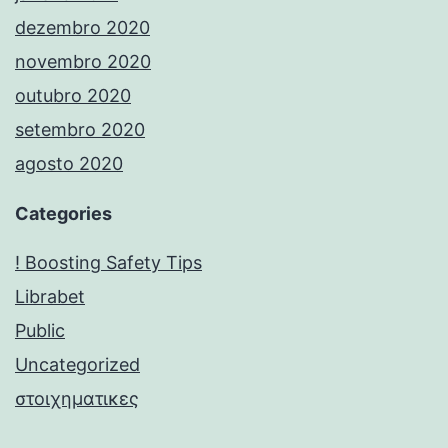
dezembro 2020
novembro 2020
outubro 2020
setembro 2020
agosto 2020
Categories
! Boosting Safety Tips
Librabet
Public
Uncategorized
στοιχηματικες