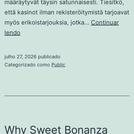
määräytyvät täysin satunnaisesti. Tiesitkö,
että kasinot ilman rekisteröitymistä tarjoavat
myös erikoistarjouksia, jotka…
Continuar
Voittostrategiat
lendo
Kahdeksan
tapaa
julho 27, 2026
publicado
menestyä
Categorizado como
Public
uhkapelissä
Why Sweet Bonanza