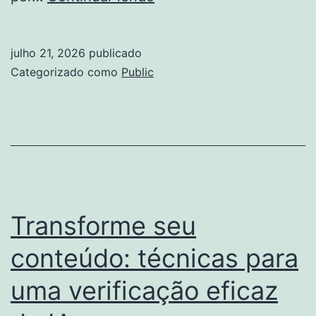
descubra
tudo
julho 21, 2026
publicado
sobre
Categorizado como
Public
o
crash
game
e
sua
versão
Transforme seu
mobile
conteúdo: técnicas para
em
uma verificação eficaz
2026