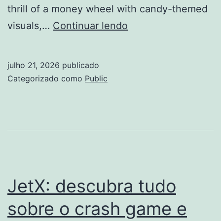
thrill of a money wheel with candy-themed
Why
visuals,…
Continuar lendo
Sweet
Bonanza
julho 21, 2026
publicado
CandyLand
Categorizado como
Public
is
the
go-
to
for
live
JetX: descubra tudo
casino
sobre o crash game e
enthusiasts