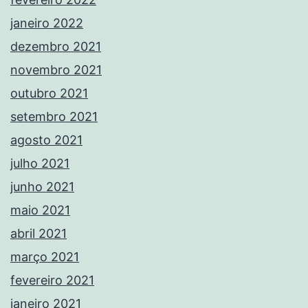
janeiro 2022
dezembro 2021
novembro 2021
outubro 2021
setembro 2021
agosto 2021
julho 2021
junho 2021
maio 2021
abril 2021
março 2021
fevereiro 2021
janeiro 2021