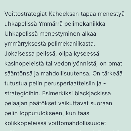
Voittostrategiat Kahdeksan tapaa menestyä
uhkapelissä Ymmärrä pelimekaniikka
Uhkapelissä menestyminen alkaa
ymmärryksestä pelimekaniikasta.
Jokaisessa pelissä, olipa kyseessä
kasinopeleistä tai vedonlyönnistä, on omat
sääntönsä ja mahdollisuutensa. On tärkeää
tutustua pelin perusperiaatteisiin ja -
strategioihin. Esimerkiksi blackjackissa
pelaajan päätökset vaikuttavat suoraan
pelin lopputulokseen, kun taas
kolikkopeleissä voittomahdollisuudet