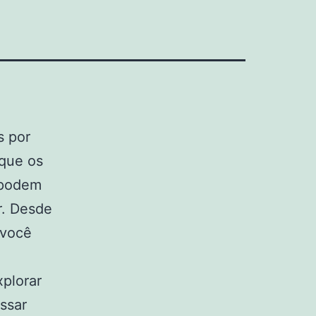
s por
que os
 podem
r. Desde
 você
xplorar
ssar