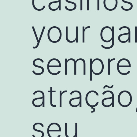
your ga
sempre 
atração
seu