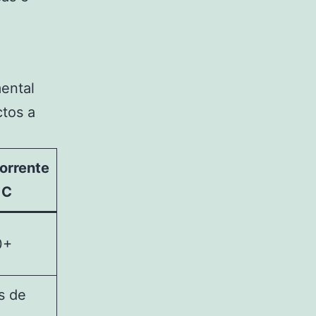
ental
ctos a
orrente
C
0+
s de