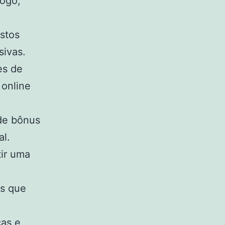
jogo,
stos
sivas.
es de
 online
de bônus
al.
tir uma
ns que
ças e