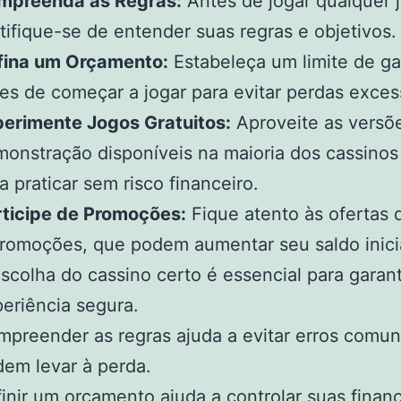
mpreenda as Regras:
Antes de jogar qualquer 
tifique-se de entender suas regras e objetivos.
fina um Orçamento:
Estabeleça um limite de ga
es de começar a jogar para evitar perdas exces
erimente Jogos Gratuitos:
Aproveite as versõ
onstração disponíveis na maioria dos cassinos
a praticar sem risco financeiro.
rticipe de Promoções:
Fique atento às ofertas 
romoções, que podem aumentar seu saldo inici
scolha do cassino certo é essencial para garan
eriência segura.
preender as regras ajuda a evitar erros comu
em levar à perda.
inir um orçamento ajuda a controlar suas finan