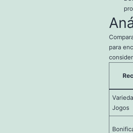
pro
Aná
Comparar
para enc
consider
Rec
Varied
Jogos
Bonifi