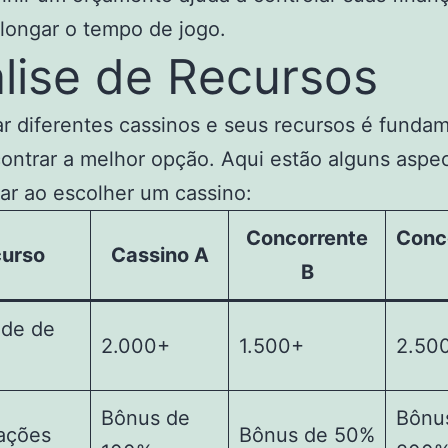
longar o tempo de jogo.
lise de Recursos
 diferentes cassinos e seus recursos é fundam
ontrar a melhor opção. Aqui estão alguns aspe
ar ao escolher um cassino:
Concorrente
Conc
urso
Cassino A
B
ade de
2.000+
1.500+
2.50
Bônus de
Bônu
cações
Bônus de 50%