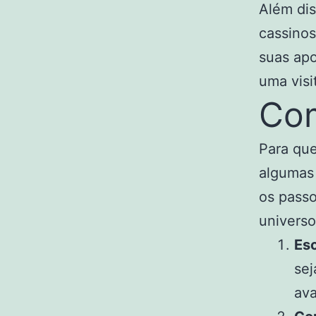
Além dis
cassino
suas apo
uma visi
Com
Para qu
algumas 
os passo
universo
Esc
sej
ava