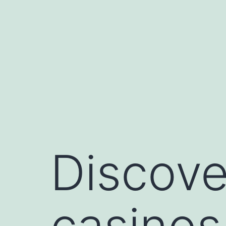
Pular
para
o
conteúdo
Discove
casinos