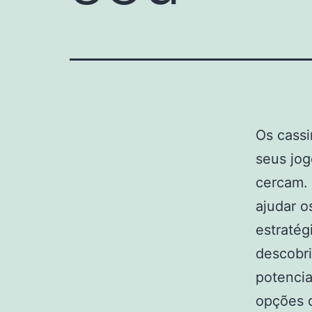
Os cassi
seus jo
cercam.
ajudar o
estratég
descobri
potencia
opções d