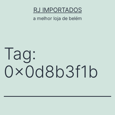
Pular
RJ IMPORTADOS
para
a melhor loja de belém
o
conteúdo
Tag:
0x0d8b3f1b