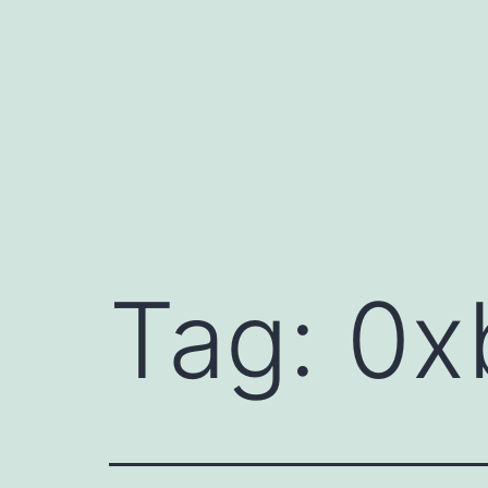
Pular
para
o
conteúdo
Tag:
0x