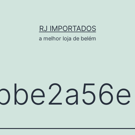
RJ IMPORTADOS
a melhor loja de belém
bbe2a56e